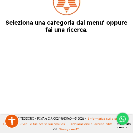
Seleziona una categoria dal menu' oppure
fai una ricerca.
MASULLI TEODORO - P.IVA e C.F. 00249680760 - © 2026 -
Informativa sulla privacy
-
Cookies
-
Rivedi le tue scelte sui cookies
-
Dichiarazione di accessibilità
- realizzato
CHATTA
da
StarsystemIT