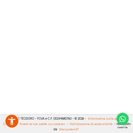
MASULLI TEODORO - P.IVA e C.F. 00249680760 - © 2026 -
Informativa sulla privacy
-
Cookies
-
Rivedi le tue scelte sui cookies
-
Dichiarazione di accessibilità
- realizzato
CHATTA
da
StarsystemIT