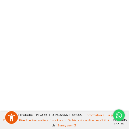
MASULLI TEODORO - P.IVA e C.F. 00249680760 - © 2026 -
Informativa sulla privacy
-
Cookies
-
Rivedi le tue scelte sui cookies
-
Dichiarazione di accessibilità
- realizzato
CHATTA
da
StarsystemIT