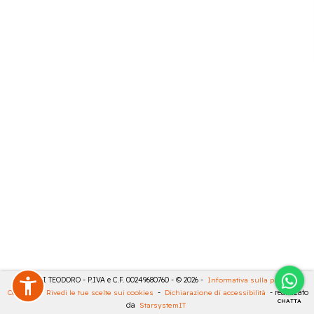
MASULLI TEODORO - P.IVA e C.F. 00249680760 - © 2026 -
Informativa sulla privacy
-
Cookies
-
Rivedi le tue scelte sui cookies
-
Dichiarazione di accessibilità
- realizzato
CHATTA
da
StarsystemIT