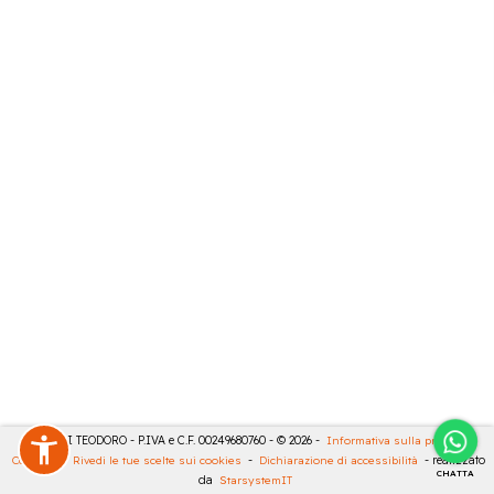
MASULLI TEODORO - P.IVA e C.F. 00249680760 - © 2026 -
Informativa sulla privacy
-
Cookies
-
Rivedi le tue scelte sui cookies
-
Dichiarazione di accessibilità
- realizzato
CHATTA
da
StarsystemIT