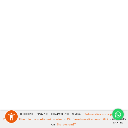
MASULLI TEODORO - P.IVA e C.F. 00249680760 - © 2026 -
Informativa sulla privacy
-
Cookies
-
Rivedi le tue scelte sui cookies
-
Dichiarazione di accessibilità
- realizzato
CHATTA
da
StarsystemIT