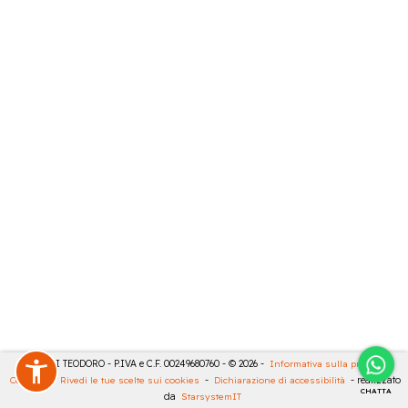
MASULLI TEODORO - P.IVA e C.F. 00249680760 - © 2026 -
Informativa sulla privacy
-
Cookies
-
Rivedi le tue scelte sui cookies
-
Dichiarazione di accessibilità
- realizzato
CHATTA
da
StarsystemIT