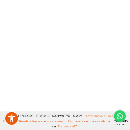
MASULLI TEODORO - P.IVA e C.F. 00249680760 - © 2026 -
Informativa sulla privacy
-
Cookies
-
Rivedi le tue scelte sui cookies
-
Dichiarazione di accessibilità
- realizzato
CHATTA
da
StarsystemIT