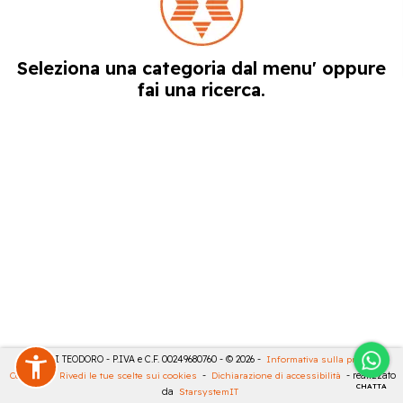
Seleziona una categoria dal menu' oppure
fai una ricerca.
MASULLI TEODORO - P.IVA e C.F. 00249680760 - © 2026 -
Informativa sulla privacy
-
Cookies
-
Rivedi le tue scelte sui cookies
-
Dichiarazione di accessibilità
- realizzato
CHATTA
da
StarsystemIT