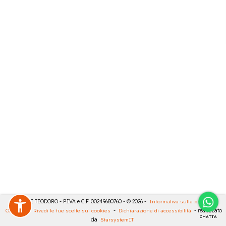
MASULLI TEODORO - P.IVA e C.F. 00249680760 - © 2026 -
Informativa sulla privacy
-
Cookies
-
Rivedi le tue scelte sui cookies
-
Dichiarazione di accessibilità
- realizzato
CHATTA
da
StarsystemIT