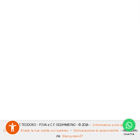
MASULLI TEODORO - P.IVA e C.F. 00249680760 - © 2026 -
Informativa sulla privacy
-
Cookies
-
Rivedi le tue scelte sui cookies
-
Dichiarazione di accessibilità
- realizzato
CHATTA
da
StarsystemIT