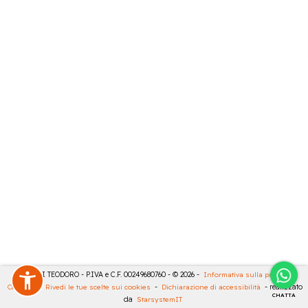
MASULLI TEODORO - P.IVA e C.F. 00249680760 - © 2026 -
Informativa sulla privacy
-
Cookies
-
Rivedi le tue scelte sui cookies
-
Dichiarazione di accessibilità
- realizzato
CHATTA
da
StarsystemIT