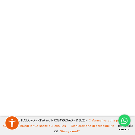
MASULLI TEODORO - P.IVA e C.F. 00249680760 - © 2026 -
Informativa sulla privacy
-
Cookies
-
Rivedi le tue scelte sui cookies
-
Dichiarazione di accessibilità
- realizzato
CHATTA
da
StarsystemIT