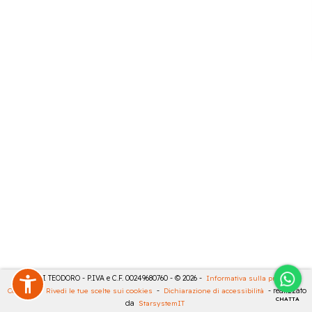
MASULLI TEODORO - P.IVA e C.F. 00249680760 - © 2026 -
Informativa sulla privacy
-
Cookies
-
Rivedi le tue scelte sui cookies
-
Dichiarazione di accessibilità
- realizzato
CHATTA
da
StarsystemIT