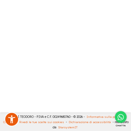
MASULLI TEODORO - P.IVA e C.F. 00249680760 - © 2026 -
Informativa sulla privacy
-
Cookies
-
Rivedi le tue scelte sui cookies
-
Dichiarazione di accessibilità
- realizzato
CHATTA
da
StarsystemIT