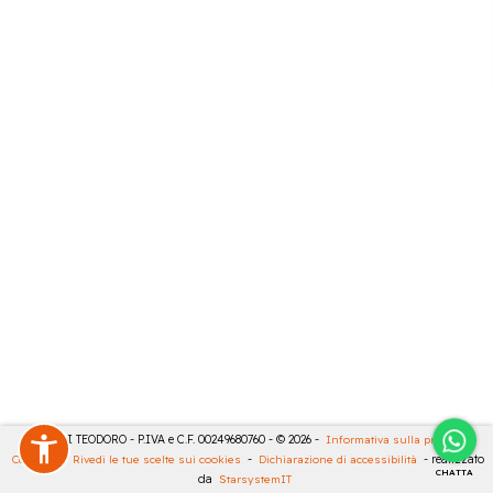
MASULLI TEODORO - P.IVA e C.F. 00249680760 - © 2026 -
Informativa sulla privacy
-
Cookies
-
Rivedi le tue scelte sui cookies
-
Dichiarazione di accessibilità
- realizzato
CHATTA
da
StarsystemIT