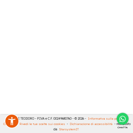
MASULLI TEODORO - P.IVA e C.F. 00249680760 - © 2026 -
Informativa sulla privacy
-
Cookies
-
Rivedi le tue scelte sui cookies
-
Dichiarazione di accessibilità
- realizzato
CHATTA
da
StarsystemIT