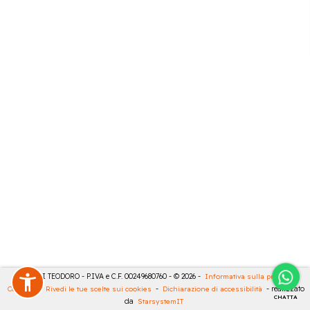
MASULLI TEODORO - P.IVA e C.F. 00249680760 - © 2026 -
Informativa sulla privacy
-
Cookies
-
Rivedi le tue scelte sui cookies
-
Dichiarazione di accessibilità
- realizzato
CHATTA
da
StarsystemIT