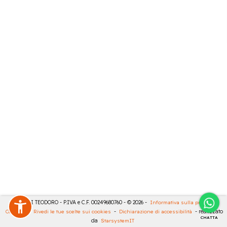
MASULLI TEODORO - P.IVA e C.F. 00249680760 - © 2026 -
Informativa sulla privacy
-
Cookies
-
Rivedi le tue scelte sui cookies
-
Dichiarazione di accessibilità
- realizzato
CHATTA
da
StarsystemIT