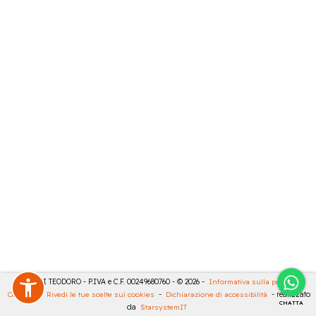
MASULLI TEODORO - P.IVA e C.F. 00249680760 - © 2026 -
Informativa sulla privacy
-
Cookies
-
Rivedi le tue scelte sui cookies
-
Dichiarazione di accessibilità
- realizzato
CHATTA
da
StarsystemIT