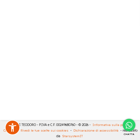
MASULLI TEODORO - P.IVA e C.F. 00249680760 - © 2026 -
Informativa sulla privacy
-
Cookies
-
Rivedi le tue scelte sui cookies
-
Dichiarazione di accessibilità
- realizzato
CHATTA
da
StarsystemIT