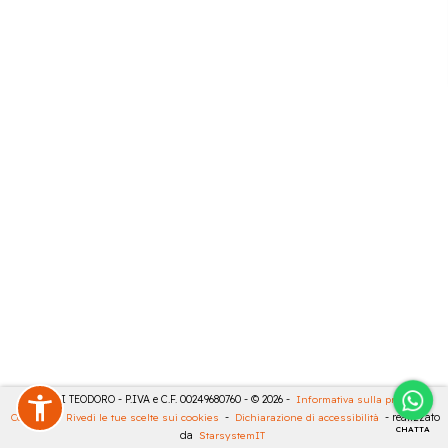
MASULLI TEODORO - P.IVA e C.F. 00249680760 - © 2026 -
Informativa sulla privacy
-
Cookies
-
Rivedi le tue scelte sui cookies
-
Dichiarazione di accessibilità
- realizzato
CHATTA
da
StarsystemIT