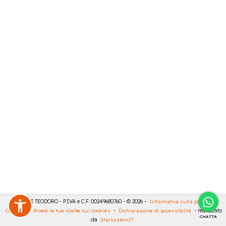
MASULLI TEODORO - P.IVA e C.F. 00249680760 - © 2026 -
Informativa sulla privacy
-
Cookies
-
Rivedi le tue scelte sui cookies
-
Dichiarazione di accessibilità
- realizzato
CHATTA
da
StarsystemIT