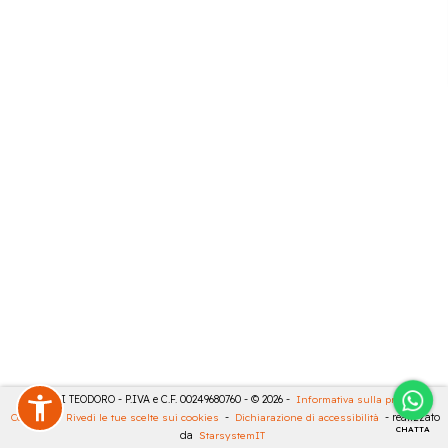
MASULLI TEODORO - P.IVA e C.F. 00249680760 - © 2026 -
Informativa sulla privacy
-
Cookies
-
Rivedi le tue scelte sui cookies
-
Dichiarazione di accessibilità
- realizzato
CHATTA
da
StarsystemIT