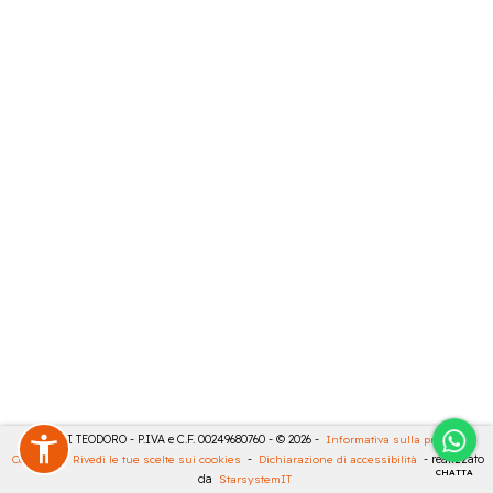
MASULLI TEODORO - P.IVA e C.F. 00249680760 - © 2026 -
Informativa sulla privacy
-
Cookies
-
Rivedi le tue scelte sui cookies
-
Dichiarazione di accessibilità
- realizzato
CHATTA
da
StarsystemIT