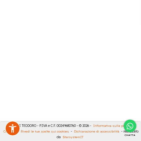
MASULLI TEODORO - P.IVA e C.F. 00249680760 - © 2026 -
Informativa sulla privacy
-
Cookies
-
Rivedi le tue scelte sui cookies
-
Dichiarazione di accessibilità
- realizzato
CHATTA
da
StarsystemIT