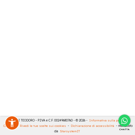
MASULLI TEODORO - P.IVA e C.F. 00249680760 - © 2026 -
Informativa sulla privacy
-
Cookies
-
Rivedi le tue scelte sui cookies
-
Dichiarazione di accessibilità
- realizzato
CHATTA
da
StarsystemIT