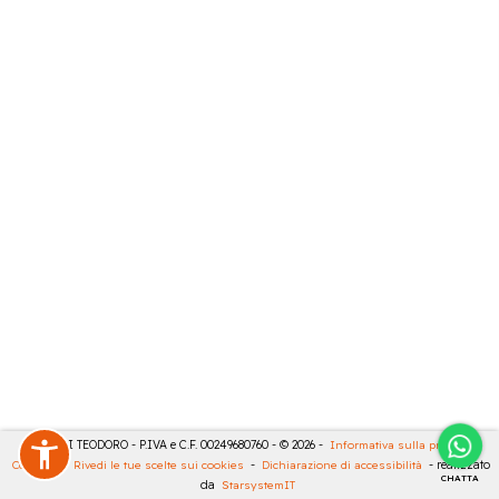
MASULLI TEODORO - P.IVA e C.F. 00249680760 - © 2026 -
Informativa sulla privacy
-
Cookies
-
Rivedi le tue scelte sui cookies
-
Dichiarazione di accessibilità
- realizzato
CHATTA
da
StarsystemIT