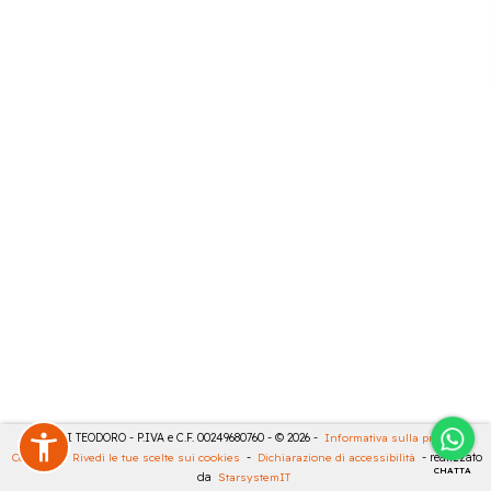
MASULLI TEODORO - P.IVA e C.F. 00249680760 - © 2026 -
Informativa sulla privacy
-
Cookies
-
Rivedi le tue scelte sui cookies
-
Dichiarazione di accessibilità
- realizzato
CHATTA
da
StarsystemIT