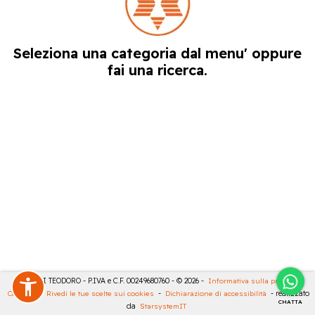
Seleziona una categoria dal menu' oppure
fai una ricerca.
MASULLI TEODORO - P.IVA e C.F. 00249680760 - © 2026 -
Informativa sulla privacy
-
Cookies
-
Rivedi le tue scelte sui cookies
-
Dichiarazione di accessibilità
- realizzato
CHATTA
da
StarsystemIT