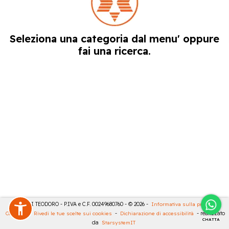
Seleziona una categoria dal menu' oppure
fai una ricerca.
MASULLI TEODORO - P.IVA e C.F. 00249680760 - © 2026 -
Informativa sulla privacy
-
Cookies
-
Rivedi le tue scelte sui cookies
-
Dichiarazione di accessibilità
- realizzato
CHATTA
da
StarsystemIT